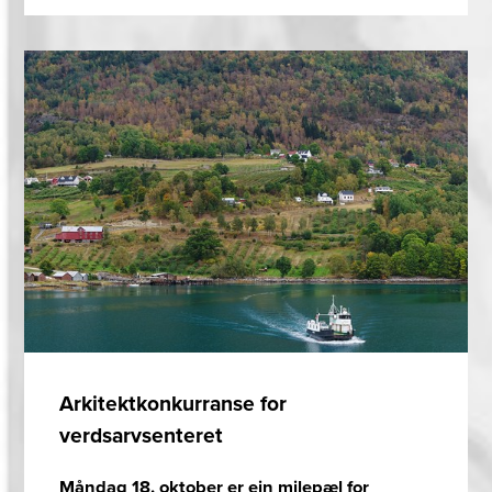
Arkitektkonkurranse for
verdsarvsenteret
Måndag 18. oktober er ein milepæl for