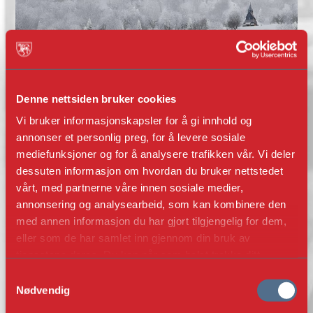
Denne nettsiden bruker cookies
Vi bruker informasjonskapsler for å gi innhold og
annonser et personlig preg, for å levere sosiale
mediefunksjoner og for å analysere trafikken vår. Vi deler
dessuten informasjon om hvordan du bruker nettstedet
vårt, med partnerne våre innen sosiale medier,
annonsering og analysearbeid, som kan kombinere den
Luster kommune er lei av å venta på
med annen informasjon du har gjort tilgjengelig for dem,
staten. Gir 11,5 mill. til Urnes
eller som de har samlet inn gjennom din bruk av
verdsarvsenter
tjenestene deres. Du kan når som helst trekke ditt
samtykke i ettertid ved å trykke på bindersen i hjørnet,
Samtykkevalg
Folk i Luster er utolmodige. Det rause tilskottet
så endre samtykke og så avvis.
Nødvendig
er ei klar oppmoding til regjeringa og