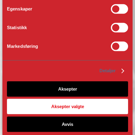
fylkeskommunen om å sørge for å få det godt
Egenskaper
planlagde besøkssenteret på Ornes inn i
budsjetta i 2023.
Statistikk
Markedsføring
Detaljer
Aksepter
Aksepter valgte
Avvis