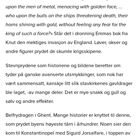
upon the men of metal, menacing with golden face, …
who upon the bulls on the ships threatening death, their
horns shining with gold, without feeling any fear for the
king of such a force?
» Står det i dronning Emmas bok fra
Knut den mektiges invasjon av England. Løver, okser og
andre figurer prydet de skumle krigsskipene.
Stevnprydene som historiene og bildene beretter om
tyder på ganske avanserte utsmykkinger, som nok har
vært sammensatt, kanskje litt slik stavkirkenes gavldrager
ble laget, -av mange deler. Det er mye snakk og gull og
sølv og andre effekter.
Belfrydragen i Ghent. Mange historier er knyttet til denne,
som prydet byens høyeste tårn i århundrer. Noen sier den
kom til Konstantinopel med Sigurd Jorsalfare, i toppen av