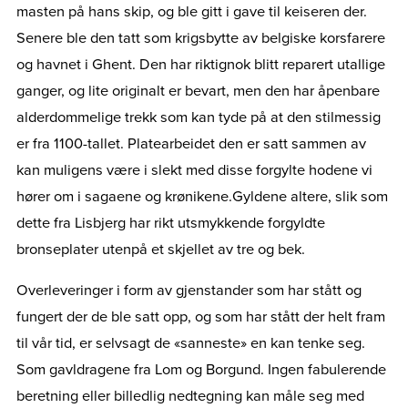
masten på hans skip, og ble gitt i gave til keiseren der.
Senere ble den tatt som krigsbytte av belgiske korsfarere
og havnet i Ghent. Den har riktignok blitt reparert utallige
ganger, og lite originalt er bevart, men den har åpenbare
alderdommelige trekk som kan tyde på at den stilmessig
er fra 1100-tallet. Platearbeidet den er satt sammen av
kan muligens være i slekt med disse forgylte hodene vi
hører om i sagaene og krønikene.
Gyldene altere, slik som
dette fra Lisbjerg har rikt utsmykkende forgyldte
bronseplater utenpå et skjellet av tre og bek.
Overleveringer i form av gjenstander som har stått og
fungert der de ble satt opp, og som har stått der helt fram
til vår tid, er selvsagt de «sanneste» en kan tenke seg.
Som gavldragene fra Lom og Borgund. Ingen fabulerende
beretning eller billedlig nedtegning kan måle seg med