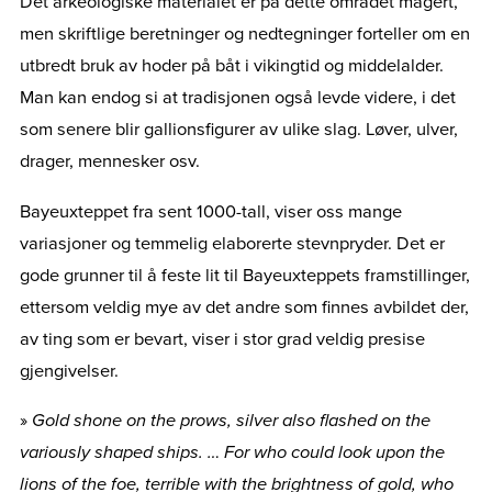
Det arkeologiske materialet er på dette området magert,
men skriftlige beretninger og nedtegninger forteller om en
utbredt bruk av hoder på båt i vikingtid og middelalder.
Man kan endog si at tradisjonen også levde videre, i det
som senere blir gallionsfigurer av ulike slag. Løver, ulver,
drager, mennesker osv.
Bayeuxteppet fra sent 1000-tall, viser oss mange
variasjoner og temmelig elaborerte stevnpryder. Det er
gode grunner til å feste lit til Bayeuxteppets framstillinger,
ettersom veldig mye av det andre som finnes avbildet der,
av ting som er bevart, viser i stor grad veldig presise
gjengivelser.
»
Gold shone on the prows, silver also flashed on the
variously shaped ships. … For who could look upon the
lions of the foe, terrible with the brightness of gold, who