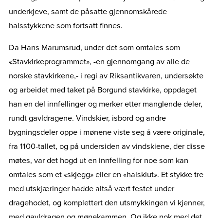
underkjeve, samt de påsatte gjennomskårede
halsstykkene som fortsatt finnes.
Da Hans Marumsrud, under det som omtales som
«Stavkirkeprogrammet», -en gjennomgang av alle de
norske stavkirkene,- i regi av Riksantikvaren, undersøkte
og arbeidet med taket på Borgund stavkirke, oppdaget
han en del innfellinger og merker etter manglende deler,
rundt gavldragene. Vindskier, isbord og andre
bygningsdeler oppe i mønene viste seg å være originale,
fra 1100-tallet, og på undersiden av vindskiene, der disse
møtes, var det hogd ut en innfelling for noe som kan
omtales som et «skjegg» eller en «halsklut». Et stykke tre
med utskjæringer hadde altså vært festet under
dragehodet, og komplettert den utsmykkingen vi kjenner,
med gavldragen og mønekammen. Og ikke nok med det,