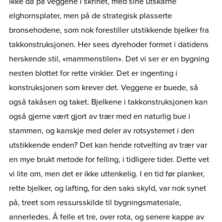
ikke da på veggene i skrinet, med sine utskårne
elghornsplater, men på de strategisk plasserte
bronsehodene, som nok forestiller utstikkende bjelker fra
takkonstruksjonen. Her sees dyrehoder formet i datidens
herskende stil, «mammenstilen». Det vi ser er en bygning
nesten blottet for rette vinkler. Det er ingenting i
konstruksjonen som krever det. Veggene er buede, så
også takåsen og taket. Bjelkene i takkonstruksjonen kan
også gjerne vært gjort av trær med en naturlig bue i
stammen, og kanskje med deler av rotsystemet i den
utstikkende enden? Det kan hende rotvelting av trær var
en mye brukt metode for felling, i tidligere tider. Dette vet
vi lite om, men det er ikke uttenkelig. I en tid før planker,
rette bjelker, og lafting, for den saks skyld, var nok synet
på, treet som ressursskilde til bygningsmateriale,
annerledes. Å felle et tre, over rota, og senere kappe av