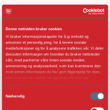
Vindskier
Denne nettsiden bruker cookies
Telt er rendyrkede bærekonstruksjoner, bygningsskjelett i
Vi bruker informasjonskapsler for å gi innhold og
sin enkleste form. Fra Osebergfunnet, og ikke minst
annonser et personlig preg, for å levere sosiale
Gokstadfunnet, finnes gode eksempler på utskårne hoder
mediefunksjoner og for å analysere trafikken vår. Vi deler
på teltvindskiene. På et telt, er vindskiene bærende
dessuten informasjon om hvordan du bruker nettstedet
konstruksjonsdeler. Vindski er en nokså selvsagt
vårt, med partnerne våre innen sosiale medier,
annonsering og analysearbeid, som kan kombinere den
bygningsdel å dekorere, og det har vært gjort til alle tider.
med annen informasjon du har gjort tilgjengelig for dem,
Gavldragene og de utskårne vindskiene er
eller som de har samlet inn gjennom din bruk av
dekorelementer, begge med den samme strategiske
tjenestene deres. Du kan når som helst trekke ditt
plassering på bygningene, men om det er noen
samtykke i ettertid ved å trykke på bindersen i hjørnet,
Samtykkevalg
opphavsmessig sammenheng mellom dem, utenom det
så endre samtykke og så avvis.
Nødvendig
rent dekorative tør jeg ikke si. Men bygninger forsynes
med hoder, evt haler, der det mest naturlig ville passe