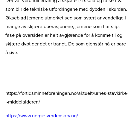
Det var verdifull erfaring å skjære 1/1 skala og få se hva
som blir de tekniske utfordringene med dybden i skurden.
Økseblad jernene utmerket seg som svært anvendelige i
mange av skjære-operasjonene, jernene som har slipt
fase på oversiden er helt avgjørende for å komme til og
skjære dypt der det er trangt. De som gjenstår nå er bare
å øve.
https://fortidsminneforeningen.no/aktuelt/urnes-stavkirke-
i-middelalderen/
https://www.norgesverdensarv.no/