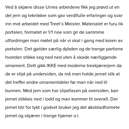
Ved å skjære disse Urnes arbeidene fikk jeg prøvd ut en
del jern og teknikker som gav verdifulle erfaringer og svar
inn mot arbeidet med Treet`s Meister. Materialet er furu lik
portalen, formatet er 1/1 noe som gir de sammme
utfordringer man møtet på når vi skal i gang med koien av
portalen. Det gjelder særlig dybden og de trange partiene
hvordan stikke seg ned ned uten å skade nærliggende
ornament. Dett gikk IKKE med moderne treskjærerjern da
de er slipt på undersiden, da må man holde jernet slik at
det treffer andre ornamentdeler før man når ned til
bunnen. Med jern som har slipefasen på oversiden, kan
jernet stikkes ned i lodd og man kommer til overalt. Der
jernet blir for tykt i godset bruker jeg det øksbladformete
jernet og skjærer i trange hjørner o.l.