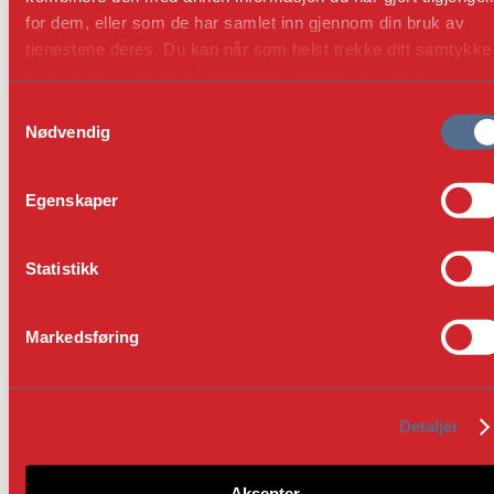
for dem, eller som de har samlet inn gjennom din bruk av
tjenestene deres. Du kan når som helst trekke ditt samtykke 
ettertid ved å trykke på bindersen i hjørnet, så endre
samtykke og så avvis.
Samtykkevalg
Nødvendig
Egenskaper
Statistikk
Markedsføring
Detaljer
Aksepter