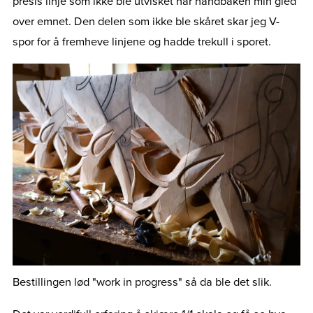
presis linje som ikke ble utvisket når handbaken min gled
over emnet. Den delen som ikke ble skåret skar jeg V-
spor for å fremheve linjene og hadde trekull i sporet.
Bestillingen lød "work in progress" så da ble det slik.