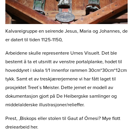
Kalvareigruppe en seirende Jesus, Maria og Johannes, de
er datert til tiden 1125­-1150,
Arbeidene skulle representere Urnes Visuelt. Det ble
bestemt å ta et utsnitt av venstre portalplanke, hodet til
hoveddyret i skala 1/1 innenfor rammen 30cm*30cm*12cm
tykk. Samt et av treskjærerjernene vi har fått laget til
prosjektet Treet`s Meister. Dette jernet er modell av
dokumentasjon gjort på De Heibergske samlinger og
middelalderske illustrasjoner/relieffer.
Prest, ,Biskops eller stolen til Gaut af Órnesi? Mye flott
dreiearbeid her.