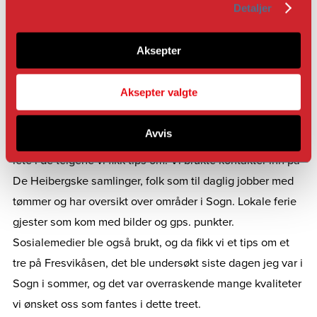
Detaljer
Aksepter
Vi hadde en tydelig bestilling på at stokken til dette
prosjektet burde finnes Sogn, det viste seg å være en
Aksepter valgte
større utfordring enn først antatt. Vi kontakte lokalkjente
folk som hadde jobbet i skogene både til Knagenhjelm,
Avvis
Rumohr, og Heiberg, vi fikk mange gode tips og begynte å
lete i de teigene vi fikk tips om. Vi brukte kontakter inn på
De Heibergske samlinger, folk som til daglig jobber med
tømmer og har oversikt over områder i Sogn. Lokale ferie
gjester som kom med bilder og gps. punkter.
Sosialemedier ble også brukt, og da fikk vi et tips om et
tre på Fresvikåsen, det ble undersøkt siste dagen jeg var i
Sogn i sommer, og det var overraskende mange kvaliteter
vi ønsket oss som fantes i dette treet.