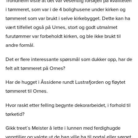
Trondheim viste at det var vesentlig forskjell på kvaliteten
i tømmeret, som var i de 4 bolighusene under kirken og
tømmeret som var brukt i selve kirkebygget. Dette kan ha
vært tilfellet også på Urnes, stort og godt utmalmet
furutømmer var forbeholdt kirken, og ble ikke brukt til
andre formål.
Det er flere interessante spørsmål som dukker opp, har de
felt alt tømmeret på Ornes?
Har de hugget i Åssidene rundt Lustrafjorden og fløytet
tømmeret til Ornes.
Hvor raskt etter felling begynte dekorarbeidet, i forhold til
tørketid?
Gikk treet`s Meister å lette i lunnen med ferdighugde
veggtiljer og valgte ut de han ville ha til portal eller sørget