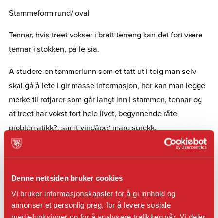
Stammeform rund/ oval
Tennar, hvis treet vokser i bratt terreng kan det fort være
tennar i stokken, på le sia.
Å studere en tømmerlunn som et tatt ut i teig man selv
skal gå å lete i gir masse informasjon, her kan man legge
merke til rotjarer som går langt inn i stammen, tennar og
at treet har vokst fort hele livet, begynnende råte
problematikk?, samt vindåpe/ marg sprekk.
Rotjarer som påvirker stammeform ved 1 stokken, evt
tilløp til råte ved rotjarer.
Denne nettsiden bruker cookies
Krona på furua stor og frisk, liten og døende, form på
Vi bruker informasjonskapsler for å gi innhold og
krona, nålene, tett/ tynt med nåler.
annonser et personlig preg, for å levere sosiale
mediefunksjoner og for å analysere trafikken vår. Vi deler